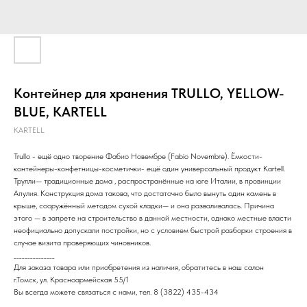
Контейнер для хранения TRULLO, YELLOW-
BLUE, KARTELL
KARTELL
Trullo - ещё одно творение Фабио Новембре (Fabio Novembre). Ёмкости-
контейнеры-конфетницы-косметички- ещё один универсальный продукт Kartell.
Трулли— традиционные дома , распространённые на юге Италии, в провинции
Апулия. Конструкция дома такова, что достаточно было вынуть один камень в
крыше, сооружённый методом сухой кладки— и она разваливалась. Причина
этого — в запрете на строительство в данной местности, однако местные власти
неофициально допускали постройки, но с условием быстрой разборки строения в
случае визита проверяющих чиновников.
_______________
Для заказа товара или приобретения из наличия, обратитесь в наш салон
г.Томск, ул. Красноармейская 55/1
Вы всегда можете связаться с нами, тел. 8 (3822) 435-434