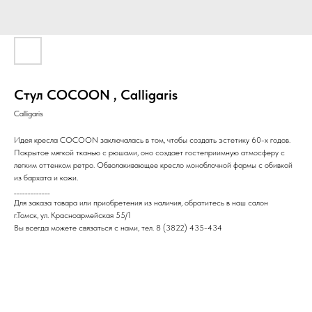
Стул COCOON , Calligaris
Calligaris
Идея кресла COCOON заключалась в том, чтобы создать эстетику 60-х годов.
Покрытое мягкой тканью с рюшами, оно создает гостеприимную атмосферу с
легким оттенком ретро. Обволакивающее кресло моноблочной формы с обивкой
из бархата и кожи.
_____________
Для заказа товара или приобретения из наличия, обратитесь в наш салон
г.Томск, ул. Красноармейская 55/1
Вы всегда можете связаться с нами, тел. 8 (3822) 435-434