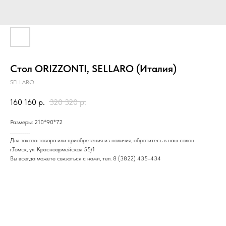
Стол ORIZZONTI, SELLARO (Италия)
SELLARO
160 160
р.
320 320
р.
Размеры: 210*90*72
__________
Для заказа товара или приобретения из наличия, обратитесь в наш салон
г.Томск, ул. Красноармейская 55/1
Вы всегда можете связаться с нами, тел. 8 (3822) 435-434