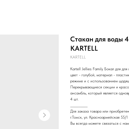
Стакан для воды 4 
KARTELL
KARTELL
Kartell Jellies Family Бокал для дл
цвет - голубой, материал - плас
режиме и с использованием щадящ
Перекрывающиеся секции и красо
ансамбль, который является одно
4 шт.
_______________
Для заказа товара или приобретен
г.Томск, ул. Красноармейская 55/1
Вы всегда можете связаться с нам