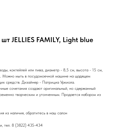
шт JELLIES FAMILY, Light blue
я воды, коктейлей или пива, диаметр - 8,5 см, высота - 15 см,
тик. Можно мыть в посудомоечной машине на щадящем
их средств. Дизайнер - Патрициа Уркиола.
чные сочетания создают оригинальный, но сдержанный
временно творческим и утонченным. Продается набором из
ия из наличия, обратитесь в наш салон
и, тел. 8 (3822) 435-434