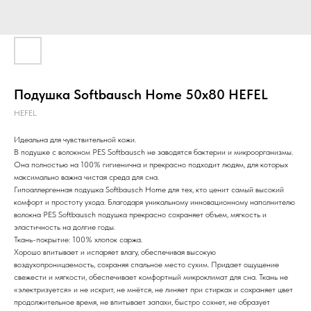
Подушка Softbausch Home 50х80 HEFEL
HEFEL
Идеальна для чувствительной кожи.
В подушке с волокном PES Softbausch не заводятся бактерии и микроорганизмы.
Она полностью на 100% гигиенична и прекрасно подходит людям, для которых
максимально важна чистая среда для сна.
Гипоаллергенная подушка Softbausch Home для тех, кто ценит самый высокий
комфорт и простоту ухода. Благодаря уникальному инновационному наполнителю
волокна PES Softbausch подушка прекрасно сохраняет объем, мягкость и
эластичность на долгие годы.
Ткань-покрытие: 100% хлопок саржа.
Хорошо впитывает и испаряет влагу, обеспечивая высокую
воздухопроницаемость, сохраняя спальное место сухим. Придает ощущение
свежести и мягкости, обеспечивает комфортный микроклимат для сна. Ткань не
«электризуется» и не искрит, не мнётся, не линяет при стирках и сохраняет цвет
продолжительное время, не впитывает запахи, быстро сохнет, не образует