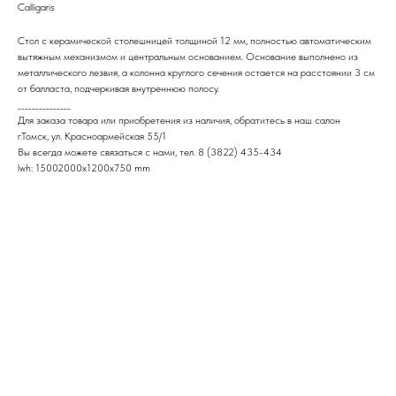
Calligaris
Стол с керамической столешницей толщиной 12 мм, полностью автоматическим
вытяжным механизмом и центральным основанием.‎ Основание выполнено из
металлического лезвия, а колонна круглого сечения остается на расстоянии 3 см
от балласта, подчеркивая внутреннюю полосу.
_______________
Для заказа товара или приобретения из наличия, обратитесь в наш салон
г.Томск, ул. Красноармейская 55/1
Вы всегда можете связаться с нами, тел. 8 (3822) 435-434
lwh: 15002000x1200x750 mm