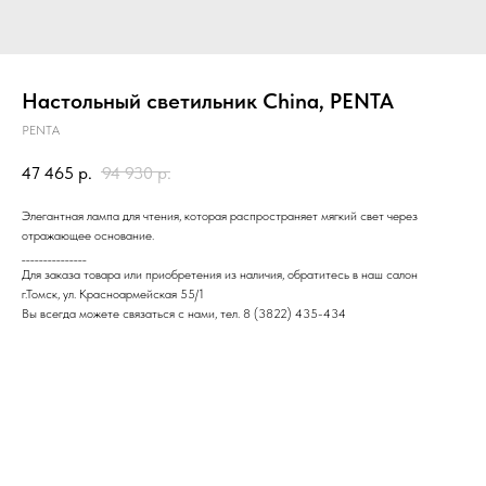
Настольный светильник China, PENTA
PENTA
47 465
р.
94 930
р.
Элегантная лампа для чтения, которая распространяет мягкий свет через
отражающее основание.
_______________
Для заказа товара или приобретения из наличия, обратитесь в наш салон
г.Томск, ул. Красноармейская 55/1
Вы всегда можете связаться с нами, тел. 8 (3822) 435-434