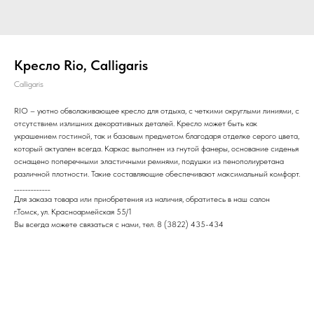
Кресло Rio, Calligaris
Calligaris
RIO – уютно обволакивающее кресло для отдыха, с четкими округлыми линиями, с
отсутствием излишних декоративных деталей. Кресло может быть как
украшением гостиной, так и базовым предметом благодаря отделке серого цвета,
который актуален всегда. Каркас выполнен из гнутой фанеры, основание сиденья
оснащено поперечными эластичными ремнями, подушки из пенополиуретана
различной плотности. Такие составляющие обеспечивают максимальный комфорт.
_____________
Для заказа товара или приобретения из наличия, обратитесь в наш салон
г.Томск, ул. Красноармейская 55/1
Вы всегда можете связаться с нами, тел. 8 (3822) 435-434