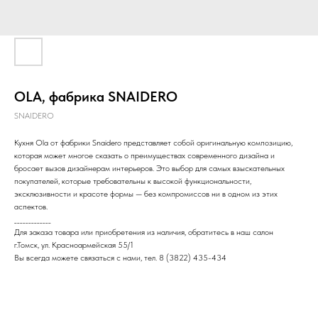
OLA, фабрика SNAIDERO
SNAIDERO
Кухня Ola от фабрики Snaidero представляет собой оригинальную композицию,
которая может многое сказать о преимуществах современного дизайна и
бросает вызов дизайнерам интерьеров. Это выбор для самых взыскательных
покупателей, которые требовательны к высокой функциональности,
эксклюзивности и красоте формы — без компромиссов ни в одном из этих
аспектов.
_____________
Для заказа товара или приобретения из наличия, обратитесь в наш салон
г.Томск, ул. Красноармейская 55/1
Вы всегда можете связаться с нами, тел. 8 (3822) 435-434