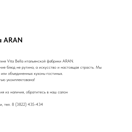
ка ARAN
хня Vita Bella итальянской фабрики ARAN.
ение блюд не рутина, а искусство и настоящая страсть. Мы
 или объединенных кухонь-гостиных.
тью укомплектована!
ия из наличия, обратитесь в наш салон
и, тел. 8 (3822) 435-434