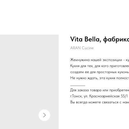
Vita Bella, фабри
ARAN Cucine
Жемчужина нашей экспозиции - ку
Кухня для тех, для кого приготовл
создали ее для просторных кухонь
Не нужно ждать, эта кухня полнос
_____________
Для заказа товара или приобретен
г.Томск, ул. Красноармейская 55/1
Вы всегда можете связаться с нам