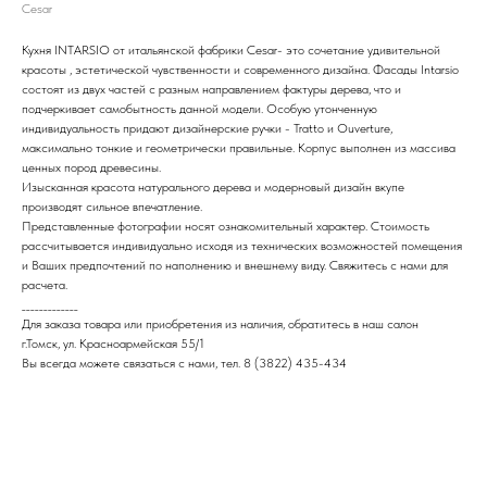
Cesar
Кухня INTARSIO от итальянской фабрики Cesar- это сочетание удивительной
красоты , эстетической чувственности и современного дизайна. Фасады Intarsio
состоят из двух частей с разным направлением фактуры дерева, что и
подчеркивает самобытность данной модели. Особую утонченную
индивидуальность придают дизайнерские ручки - Tratto и Ouverture,
максимально тонкие и геометрически правильные. Корпус выполнен из массива
ценных пород древесины.
Изысканная красота натурального дерева и модерновый дизайн вкупе
производят сильное впечатление.
Представленные фотографии носят ознакомительный характер. Стоимость
рассчитывается индивидуально исходя из технических возможностей помещения
и Ваших предпочтений по наполнению и внешнему виду. Свяжитесь с нами для
расчета.
_____________
Для заказа товара или приобретения из наличия, обратитесь в наш салон
г.Томск, ул. Красноармейская 55/1
Вы всегда можете связаться с нами, тел. 8 (3822) 435-434