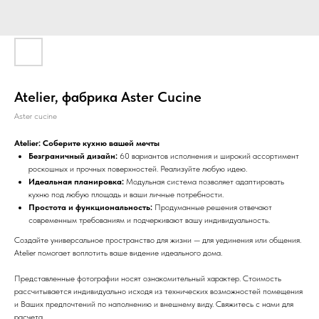
Atelier, фабрика Aster Cucine
Aster cucine
Atelier: Соберите кухню вашей мечты
Безграничный дизайн:
60 вариантов исполнения и широкий ассортимент
роскошных и прочных поверхностей. Реализуйте любую идею.
Идеальная планировка:
Модульная система позволяет адаптировать
кухню под любую площадь и ваши личные потребности.
Простота и функциональность:
Продуманные решения отвечают
современным требованиям и подчеркивают вашу индивидуальность.
Создайте универсальное пространство для жизни — для уединения или общения.
Atelier помогает воплотить ваше видение идеального дома.
Представленные фотографии носят ознакомительный характер. Стоимость
рассчитывается индивидуально исходя из технических возможностей помещения
и Ваших предпочтений по наполнению и внешнему виду. Свяжитесь с нами для
расчета.