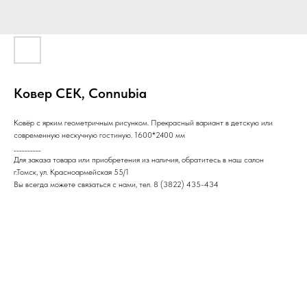
Ковер CEK, Connubia
Ковёр с ярким геометричным рисунком. Прекрасный вариант в детскую или
современную нескучную гостиную. 1600*2400 мм
__________
Для заказа товара или приобретения из наличия, обратитесь в наш салон
г.Томск, ул. Красноармейская 55/1
Вы всегда можете связаться с нами, тел. 8 (3822) 435-434