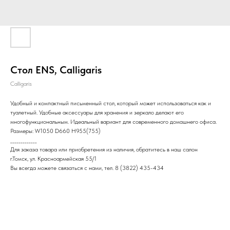
Стол ENS, Calligaris
Calligaris
Удобный и компактный письменный стол, который может использоваться как и
туалетный. Удобные аксессуары для хранения и зеркало делают его
многофункциональным. Идеальный вариант для современного домашнего офиса.
Размеры: W1050 D660 H955(755)
_____________
Для заказа товара или приобретения из наличия, обратитесь в наш салон
г.Томск, ул. Красноармейская 55/1
Вы всегда можете связаться с нами, тел. 8 (3822) 435-434