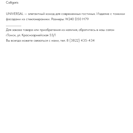
Calligaris
UNIVERSAL — элегантный комод для современных гостиных. Изделие с тонкими
фасадами из стеклокерамики.‎ Размеры: W240 D50 H79
_____________
Для заказа товара или приобретения из наличия, обратитесь в наш салон
г.Томск, ул. Красноармейская 55/1
Вы всегда можете связаться с нами, тел. 8 (3822) 435-434