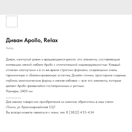
Диван Apollo, Relax
Relax
Диван, изогнутый диван и вращающееся кресло: это элементы, составляющие
коллекцию мягкой мебели Apollo с отличительной индивидуальностью. Каждый
отмечен изогнутыми и в то же время строгими формами, создающими очень
гармоничную и сбалансированную эстетику. Дизайн спинки, просторное сиденье,
глубина, анатомические формы и мягкая набивка — все это элементы, которые
делают Apollo чрезвычайно гостеприимным и уютным.
Размеры: 2400 мм
_____________
Для заказа товара или приобретения из наличия, обратитесь в наш салон
г.Томск, ул. Красноармейская 55/1
Вы всегда можете связаться с нами, тел. 8 (3822) 435-434